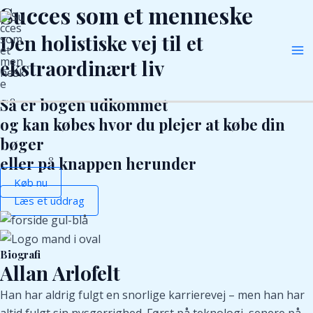
Succes som et menneske
Gå
Ma
til
Den holistiske vej til et
Me
indholdet
ekstraordinært liv
Så er bogen udkommet
og kan købes hvor du plejer at købe din
bøger
eller på knappen herunder
Køb nu
Læs et uddrag
Biografi
Allan Arlofelt
Han har aldrig fulgt en snorlige karrierevej – men han har